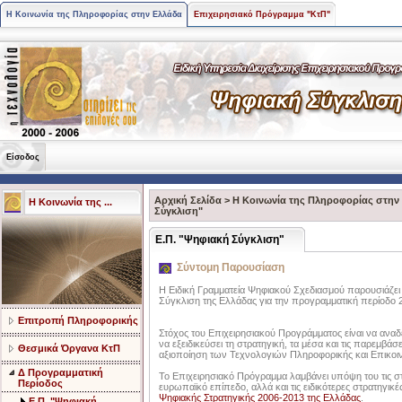
Η Κοινωνία της Πληροφορίας στην Ελλάδα
Επιχειρησιακό Πρόγραμμα "ΚτΠ"
Είσοδος
Αρχική Σελίδα
>
Η Κοινωνία της Πληροφορίας στην
Η Κοινωνία της ...
Σύγκλιση"
Ε.Π. "Ψηφιακή Σύγκλιση"
Σύντομη Παρουσίαση
Η Ειδική Γραμματεία Ψηφιακού Σχεδιασμού παρουσιάζει
Σύγκλιση της Ελλάδας για την προγραμματική περίοδο 
Επιτροπή Πληροφορικής
Στόχος του Επιχειρησιακού Προγράμματος είναι να αναδεί
να εξειδικεύσει τη στρατηγική, τα μέσα και τις παρεμβάσ
Θεσμικά Όργανα ΚτΠ
αξιοποίηση των Τεχνολογιών Πληροφορικής και Επικοιν
Δ Προγραμματική
Το Επιχειρησιακό Πρόγραμμα λαμβάνει υπόψη του τις στ
Περίοδος
ευρωπαϊκό επίπεδο, αλλά και τις ειδικότερες στρατηγικές
Ψηφιακής Στρατηγικής 2006-2013 της Ελλάδας
.
Ε.Π. "Ψηφιακή