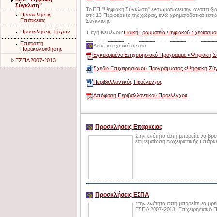
Σύγκλιση"
Το ΕΠ "Ψηφιακή Σύγκλιση" ενσωματώνει την αναπτυξια
Προσκλήσεις
στις 13 Περιφέρειες της χώρας, ενώ χρηματοδοτικά εστιά
Επάρκειας
Σύγκλισης.
Προσκλήσεις Έργων
Πηγή Κειμένου:
Ειδική Γραμματεία Ψηφιακού Σχεδιασμο
Επιτροπή
Δείτε τα σχετικά αρχεία:
Παρακολούθησης
Εγκεκριμένο Επιχειρησιακό Πρόγραμμα «Ψηφιακή Σ
ΕΣΠΑ 2007-2013
Σχέδιο Επιχειρησιακού Προγράμματος «Ψηφιακή Σύ
Περιβαλλοντικός Προέλεγχος
Απόφαση Περιβαλλοντικού Προελέγχου
Προσκλήσεις Επάρκειας
Στην ενότητα αυτή μπορείτε να βρε
επιβεβαίωση Διαχειριστικής Επάρκε
Προσκλήσεις ΕΣΠΑ
Στην ενότητα αυτή μπορείτε να βρε
ΕΣΠΑ 2007-2013, Επιχειρησιακό 