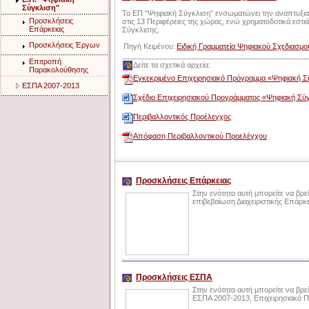
Σύγκλιση"
Το ΕΠ "Ψηφιακή Σύγκλιση" ενσωματώνει την αναπτυξια
Προσκλήσεις
στις 13 Περιφέρειες της χώρας, ενώ χρηματοδοτικά εστιά
Επάρκειας
Σύγκλισης.
Προσκλήσεις Έργων
Πηγή Κειμένου:
Ειδική Γραμματεία Ψηφιακού Σχεδιασμο
Επιτροπή
Δείτε τα σχετικά αρχεία:
Παρακολούθησης
Εγκεκριμένο Επιχειρησιακό Πρόγραμμα «Ψηφιακή Σ
ΕΣΠΑ 2007-2013
Σχέδιο Επιχειρησιακού Προγράμματος «Ψηφιακή Σύ
Περιβαλλοντικός Προέλεγχος
Απόφαση Περιβαλλοντικού Προελέγχου
Προσκλήσεις Επάρκειας
Στην ενότητα αυτή μπορείτε να βρε
επιβεβαίωση Διαχειριστικής Επάρκε
Προσκλήσεις ΕΣΠΑ
Στην ενότητα αυτή μπορείτε να βρε
ΕΣΠΑ 2007-2013, Επιχειρησιακό 