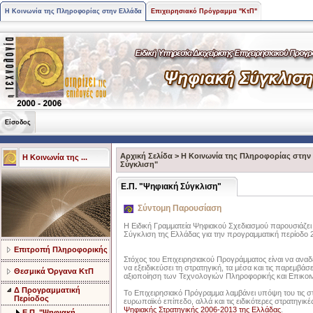
Η Κοινωνία της Πληροφορίας στην Ελλάδα
Επιχειρησιακό Πρόγραμμα "ΚτΠ"
Είσοδος
Αρχική Σελίδα
>
Η Κοινωνία της Πληροφορίας στην
Η Κοινωνία της ...
Σύγκλιση"
Ε.Π. "Ψηφιακή Σύγκλιση"
Σύντομη Παρουσίαση
Η Ειδική Γραμματεία Ψηφιακού Σχεδιασμού παρουσιάζει
Σύγκλιση της Ελλάδας για την προγραμματική περίοδο 
Επιτροπή Πληροφορικής
Στόχος του Επιχειρησιακού Προγράμματος είναι να αναδεί
να εξειδικεύσει τη στρατηγική, τα μέσα και τις παρεμβάσ
Θεσμικά Όργανα ΚτΠ
αξιοποίηση των Τεχνολογιών Πληροφορικής και Επικοιν
Δ Προγραμματική
Το Επιχειρησιακό Πρόγραμμα λαμβάνει υπόψη του τις στ
Περίοδος
ευρωπαϊκό επίπεδο, αλλά και τις ειδικότερες στρατηγικές
Ψηφιακής Στρατηγικής 2006-2013 της Ελλάδας
.
Ε.Π. "Ψηφιακή