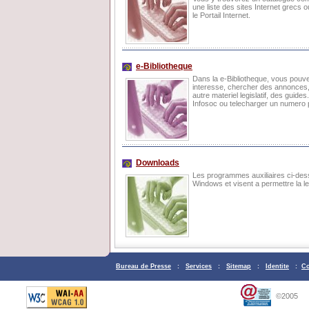
une liste des sites Internet grecs o
le Portail Internet.
e-Βibliotheque
Dans la e-Bibliotheque, vous pouvez 
interesse, chercher des annonces,
autre materiel legislatif, des gui
Infosoc ou telecharger un numero 
Downloads
Les programmes auxiliaires ci-des
Windows et visent a permettre la le
Bureau de Presse
:
Services
:
Sitemap
:
Identite
:
Co
©2005