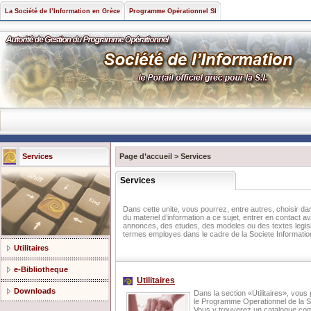
La Société de l’Information en Grèce
Programme Opérationnel SI
Services
Page d’accueil
>
Services
Services
Dans cette unite, vous pourrez, entre autres, choisir da
du materiel d’information a ce sujet, entrer en contact
annonces, des etudes, des modeles ou des textes legisla
termes employes dans le cadre de la Societe Information
Utilitaires
e-Βibliotheque
Utilitaires
Downloads
Dans la section «Utilitaires», vous
le Programme Operationnel de la Soc
Vous y trouverez un catalogue com