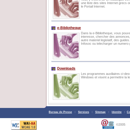
une liste des sites Internet grecs o
le Portail Internet.
e-Βibliotheque
Dans la e-Bibliotheque, vous pouvez 
interesse, chercher des annonces,
autre materiel legislatif, des gui
Infosoc ou telecharger un numero 
Downloads
Les programmes auxiliaires ci-des
Windows et visent a permettre la le
Bureau de Presse
:
Services
:
Sitemap
:
Identite
:
Co
©2005