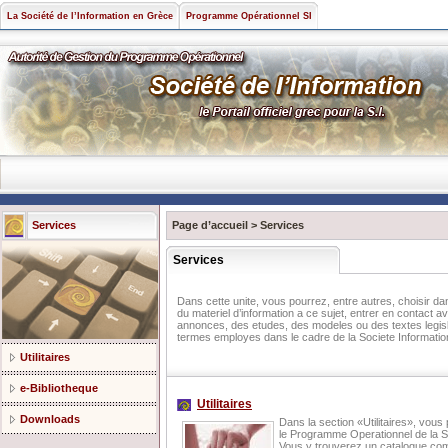
La Société de l’Information en Grèce
Programme Opérationnel SI
Services
Page d’accueil
>
Services
Services
Dans cette unite, vous pourrez, entre autres, choisir da
du materiel d’information a ce sujet, entrer en contact
annonces, des etudes, des modeles ou des textes legisla
termes employes dans le cadre de la Societe Information
Utilitaires
e-Βibliotheque
Utilitaires
Downloads
Dans la section «Utilitaires», vous
le Programme Operationnel de la Soc
Vous y trouverez un catalogue com