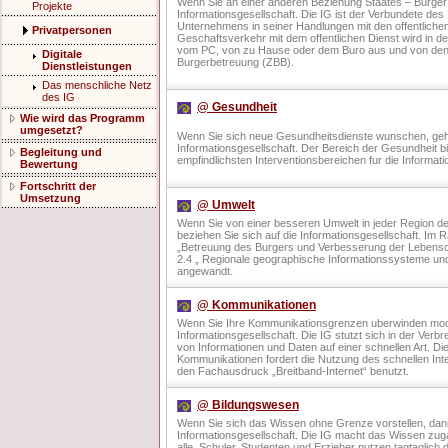
Wenn Sie an einer anderen Beziehung Staates – Burger 
Projekte
Informationsgesellschaft. Die IG ist der Verbundete de
Unternehmens in seiner Handlungen mit den offentliche
Privatpersonen
Geschaftsverkehr mit dem offentlichen Dienst wird in de
vom PC, von zu Hause oder dem Buro aus und von den
Digitale
Burgerbetreuung (ZBB).
Dienstleistungen
Das menschliche Netz
des IG
@ Gesundheit
Wie wird das Programm
umgesetzt?
Wenn Sie sich neue Gesundheitsdienste wunschen, geh
Informationsgesellschaft. Der Bereich der Gesundheit bi
Begleitung und
empfindlichsten Interventionsbereichen fur die Informati
Bewertung
Fortschritt der
Umsetzung
@ Umwelt
Wenn Sie von einer besseren Umwelt in jeder Region d
beziehen Sie sich auf die Informationsgesellschaft. I
„Betreuung des Burgers und Verbesserung der Lebensq
2.4 „ Regionale geographische Informationssysteme und
angewandt.
@ Kommunikationen
Wenn Sie Ihre Kommunikationsgrenzen uberwinden mocht
Informationsgesellschaft. Die IG stutzt sich in der Verb
von Informationen und Daten auf einer schnellen Art. D
Kommunikationen fordert die Nutzung des schnellen Int
den Fachausdruck „Breitband-Internet“ benutzt.
@ Bildungswesen
Wenn Sie sich das Wissen ohne Grenze vorstellen, dan
Informationsgesellschaft. Die IG macht das Wissen zuga
alle. Schuler, Studenten und Erzieher nutzen tagtaglich