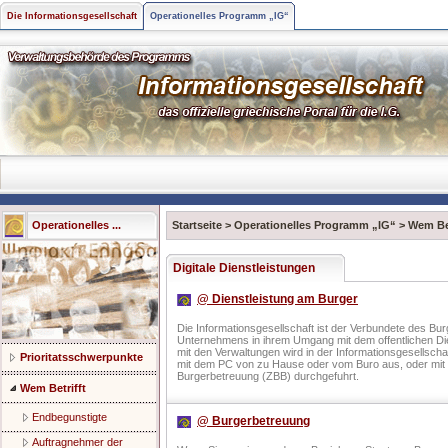
Die Informationsgesellschaft
Operationelles Programm „IG“
Operationelles ...
Startseite
>
Operationelles Programm „IG“
>
Wem Bet
Digitale Dienstleistungen
@ Dienstleistung am Burger
Die Informationsgesellschaft ist der Verbundete des Bu
Unternehmens in ihrem Umgang mit dem offentlichen Di
mit den Verwaltungen wird in der Informationsgesellscha
Prioritatsschwerpunkte
mit dem PC von zu Hause oder vom Buro aus, oder mit H
Burgerbetreuung (ZBB) durchgefuhrt.
Wem Betrifft
Endbegunstigte
@ Burgerbetreuung
Auftragnehmer der