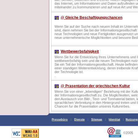
das Internet, um Informationen und Daten aufzufinden u
miteinander zu kommunizieren und auf neue Art und W
@ Gleiche Beschaftigungschancen
Wenn Sie auf der Suche nach neuem Inhalt im Untern
sind, dann nehmen Sie bei der Informationsgesellschaft t
neue Technologien und neue Fertigkeiten ausgenutzt un
neue unternehmerische Moglichkeiten und bessere Bedi
Wettbewerbsfahigkeit
Wenn Sie fur die Entwicklung Ihres Unternehmens und 
wettbewerbsfahig sein und die neuen Technologien nutz
Sie ein Teil der Informationsgesellschaft. Heute befinde
einer standigen Weiterentwicklung, deren treibende Kraf
der Technologie ist.
.
@ Prasentation der griechischen Kultur
Wenn Sie von einer „lebendigen“ Beziehung mit der Kult
der Informationsgesellschaft zu. Die Moglichkeiten, wel
den Austausch von Bild-, Text- und Tonmaterial bieten, 
sprachlichen Verbreitung in den Hintergrund treten und b
Chancen fur die Prasentation unseres Kulturerbes.
Pressebüro
:
Dienste
:
Sitemap
:
Identitat
:
Nutzung
©2005