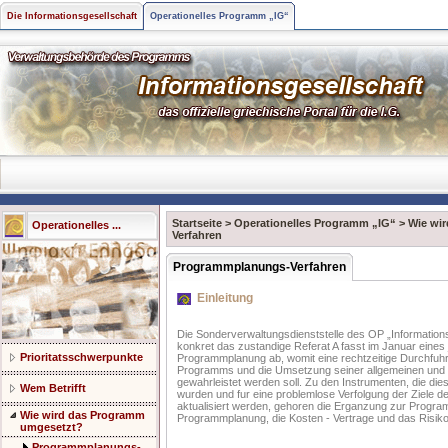
Die Informationsgesellschaft
Operationelles Programm „IG“
Startseite
>
Operationelles Programm „IG“
>
Wie wi
Operationelles ...
Verfahren
Programmplanungs-Verfahren
Einleitung
Die Sonderverwaltungsdienststelle des OP „Information
konkret das zustandige Referat A fasst im Januar eines 
Prioritatsschwerpunkte
Programmplanung ab, womit eine rechtzeitige Durchfuhr
Programms und die Umsetzung seiner allgemeinen und s
gewahrleistet werden soll. Zu den Instrumenten, die die
Wem Betrifft
wurden und fur eine problemlose Verfolgung der Ziele
aktualisiert werden, gehoren die Erganzung zur Progr
Wie wird das Programm
Programmplanung, die Kosten - Vertrage und das Risi
umgesetzt?
Programmplanungs-