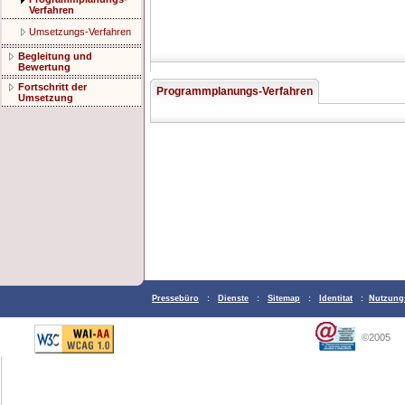
Verfahren
Umsetzungs-Verfahren
Begleitung und
Bewertung
Fortschritt der
Programmplanungs-Verfahren
Umsetzung
Pressebüro
:
Dienste
:
Sitemap
:
Identitat
:
Nutzung
©2005