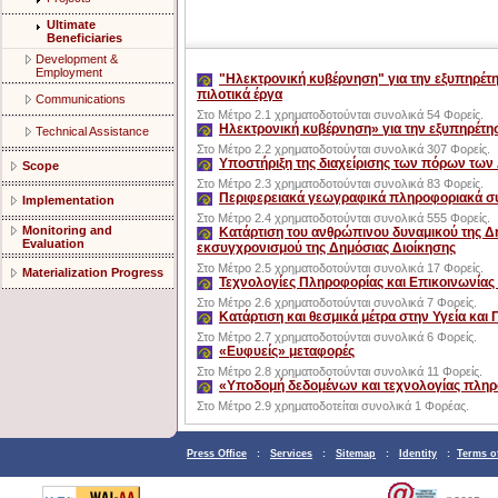
Ultimate
Beneficiaries
Development &
Employment
"Ηλεκτρονική κυβέρνηση" για την εξυπηρέτησ
πιλοτικά έργα
Communications
Στο Μέτρο 2.1 χρηματοδοτούνται συνολικά 54 Φορείς.
Ηλεκτρονική κυβέρνηση» για την εξυπηρέτη
Technical Assistance
Στο Μέτρο 2.2 χρηματοδοτούνται συνολικά 307 Φορείς.
Υποστήριξη της διαχείρισης των πόρων των
Scope
Στο Μέτρο 2.3 χρηματοδοτούνται συνολικά 83 Φορείς.
Περιφερειακά γεωγραφικά πληροφοριακά συσ
Implementation
Στο Μέτρο 2.4 χρηματοδοτούνται συνολικά 555 Φορείς.
Monitoring and
Κατάρτιση του ανθρώπινου δυναμικού της Δη
Evaluation
εκσυγχρονισμού της Δημόσιας Διοίκησης
Στο Μέτρο 2.5 χρηματοδοτούνται συνολικά 17 Φορείς.
Materialization Progress
Τεχνολογίες Πληροφορίας και Επικοινωνίας 
Στο Μέτρο 2.6 χρηματοδοτούνται συνολικά 7 Φορείς.
Κατάρτιση και θεσμικά μέτρα στην Υγεία και
Στο Μέτρο 2.7 χρηματοδοτούνται συνολικά 6 Φορείς.
«Ευφυείς» μεταφορές
Στο Μέτρο 2.8 χρηματοδοτούνται συνολικά 11 Φορείς.
«Υποδομή δεδομένων και τεχνολογίας πληρ
Στο Μέτρο 2.9 χρηματοδοτείται συνολικά 1 Φορέας.
Press Office
:
Services
:
Sitemap
:
Identity
:
Terms o