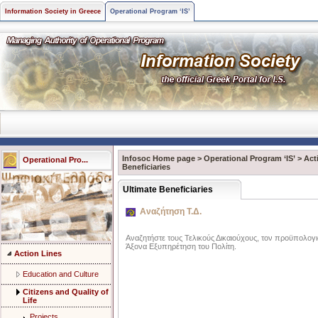
Information Society in Greece
Operational Program ‘IS’
Infosoc Home page
>
Operational Program ‘IS’
>
Act
Operational Pro...
Beneficiaries
Ultimate Beneficiaries
Αναζήτηση Τ.Δ.
Αναζητήστε τους Τελικούς Δικαιούχους, τον προϋπολογισ
Άξονα Eξυπηρέτηση του Πολίτη.
Action Lines
Education and Culture
Citizens and Quality of
Life
Projects