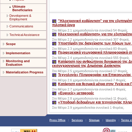
Ultimate
Beneficiaries
Development &
Employment
"Ηλεκτρονική κυβέρνηση" για την εξυπηρέτησ
πιλοτικά έργα
Communications
Στο Μέτρο 2.1 χρηματοδοτούνται συνολικά 54 Φορείς.
Ηλεκτρονική κυβέρνηση» για την εξυπηρέτη
Technical Assistance
Στο Μέτρο 2.2 χρηματοδοτούνται συνολικά 307 Φορείς.
Υποστήριξη της διαχείρισης των πόρων των
Scope
Στο Μέτρο 2.3 χρηματοδοτούνται συνολικά 83 Φορείς.
Περιφερειακά γεωγραφικά πληροφοριακά συσ
Implementation
Στο Μέτρο 2.4 χρηματοδοτούνται συνολικά 555 Φορείς.
Monitoring and
Κατάρτιση του ανθρώπινου δυναμικού της Δη
Evaluation
εκσυγχρονισμού της Δημόσιας Διοίκησης
Στο Μέτρο 2.5 χρηματοδοτούνται συνολικά 17 Φορείς.
Materialization Progress
Τεχνολογίες Πληροφορίας και Επικοινωνίας 
Στο Μέτρο 2.6 χρηματοδοτούνται συνολικά 7 Φορείς.
Κατάρτιση και θεσμικά μέτρα στην Υγεία και
Στο Μέτρο 2.7 χρηματοδοτούνται συνολικά 6 Φορείς.
«Ευφυείς» μεταφορές
Στο Μέτρο 2.8 χρηματοδοτούνται συνολικά 11 Φορείς.
«Υποδομή δεδομένων και τεχνολογίας πληρ
Στο Μέτρο 2.9 χρηματοδοτείται συνολικά 1 Φορέας.
Press Office
:
Services
:
Sitemap
:
Identity
:
Terms o