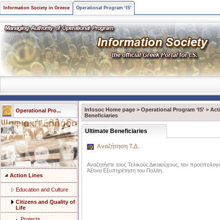
Information Society in Greece
Operational Program ‘IS’
Infosoc Home page
>
Operational Program ‘IS’
>
Act
Operational Pro...
Beneficiaries
Ultimate Beneficiaries
Αναζήτηση Τ.Δ.
Αναζητήστε τους Τελικούς Δικαιούχους, τον προϋπολογισ
Άξονα Eξυπηρέτηση του Πολίτη.
Action Lines
Education and Culture
Citizens and Quality of
Life
Projects