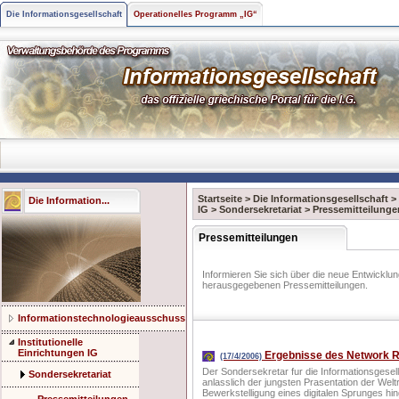
Die Informationsgesellschaft
Operationelles Programm „IG“
Startseite
>
Die Informationsgesellschaft
>
Die Information...
IG
>
Sondersekretariat
>
Pressemitteilunge
Pressemitteilungen
Informieren Sie sich über die neue Entwicklu
herausgegebenen Pressemitteilungen.
Informationstechnologieausschuss
Institutionelle
Einrichtungen IG
Ergebnisse des Network R
(17/4/2006)
Der Sondersekretar fur die Informationsgesell
Sondersekretariat
anlasslich der jungsten Prasentation der Wel
Bewerkstelligung eines digitalen Sprunges hi