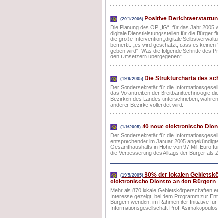
Positive Berichtserstattun
(20/1/2006)
Die Planung des OP „IG“ für das Jahr 2005 
digitale Dienstleistungsstellen für die Bürger
die große Intervention „digitale Selbstverwa
bemerkt: „es wird geschätzt, dass es keinen
geben wird“. Was die folgende Schritte des Pr
den Umsetzern übergegeben“.
Die Strukturcharta des sch
(19/9/2005)
Der Sondersekretär für die Informationsgesel
das Vorantreiben der Breitbandtechnologie di
Bezirken des Landes unterschrieben, währen
anderer Bezirke vollendet wird.
40 neue elektronische Dien
(1/9/2005)
Der Sondersekretär für die Informationsgesel
entsprechender im Januar 2005 angekündigter 
Gesamthaushalts in Höhe von 97 Mil. Euro fü
die Verbesserung des Alltags der Bürger als 
80% der lokalen Gebietsk
(19/5/2005)
elektronische Dienste an den Bürgern
Mehr als 870 lokale Gebietskörperschaften e
Interesse gezeigt, bei dem Programm zur Entw
Bürgern wenden, im Rahmen der Initiative für
Informationsgesellschaft Prof. Asimakopoulo