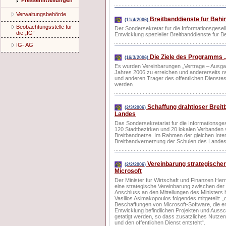
Pressemitteilungen
Verwaltungsbehörde
Breitbanddienste fur Behi
(11/4/2006)
Beobachtungsstelle fur
Der Sondersekretar fur die Informationsgesells
die „IG“
Entwicklung spezieller Breitbanddienste fur B
IG- AG
Die Ziele des Programms „
(16/3/2006)
Es wurden Vereinbarungen „Vertrage – Ausgab
Jahres 2006 zu erreichen und andererseits rat
und anderen Trager des offentlichen Dienstes
werden.
Schaffung drahtloser Breit
(2/3/2006)
Landes
Das Sondersekretariat fur die Informationsge
120 Stadtbezirken und 20 lokalen Verbanden 
Breitbandnetze. Im Rahmen der gleichen Inter
Breitbandvernetzung der Schulen des Landes
Vereinbarung strategische
(2/2/2006)
Microsoft
Der Minister fur Wirtschaft und Finanzen Her
eine strategische Vereinbarung zwischen der
Anschluss an den Mitteilungen des Ministers 
Vasilios Asimakopoulos folgendes mitgeteilt: 
Beschaffungen von Microsoft-Software, die e
Entwicklung befindlichen Projekten und Auss
getatigt werden, so dass zusatzliches Nutzen
und den offentlichen Dienst entsteht“.