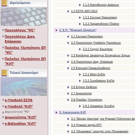
Ωφελούμενοι
1.1.2 Κατευθύνσεις Δράσεων
1.2 ΕΣΠΑ 2007-2013
1.2.1 Σύντομη Παρουσίαση
1.2.2 Χρηματοδοτικό Πλαίσιο
Προσκλήσεις "ΨΣ"
2. Ε.Π. "Ψηφιακή Σύγκλιση"
Προσκλήσεις Διαχ.
2.1 Σύντομη Παρουσίαση
Επάρκειας
2.2 Προσκλήσεις Υποβολής Προτάσεων
Πρόοδος Υλοποίησης ΕΠ
2.2.1 Συχνές Ερωτήσεις
"ΨΣ"
2.3 Κατάλογος Δικαιούχων Ενταγμένων Έργων
Πρόοδος Υλοποίησης ΕΠ
2.4 Προσκλήσεις Διαχ. Επάρκειας
"ΚτΠ"
2.5 Επιτροπή Παρακολούθησης
Τελικοί Δικαιούχοι
2.5.1 Μέλη ΕπΠα
2.5.2 Συνεδριάσεις ΕπΠα
2.6 Ετήσιες Εκθέσεις
2.7 Δημοσιότητα
e-Υποβολή ΕΣΠΑ
2.8 Πρόοδος Υλοποίησης
e-Υποβολή "ΚτΠ"
2.8.1 Αποφάσεις Ένταξης
Δημοσιότητα "ΨΣ"
3. Αφιερώματα ΚτΠ
Δημοσιότητα "ΚτΠ"
3.1 "Θεσμός Αριστείας" και Ψηφιακή Πολιτιστική Δη
e-Βιβλιοθήκη "ΚτΠ"
3.2 Ψηφιακό αρχείο ΕΡΤ
3.3 "Ολυμπιακές" επιτυχίες στην Πληροφορική