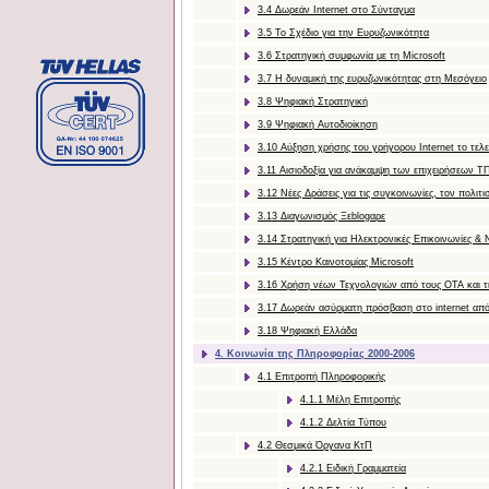
3.4 Δωρεάν Internet στο Σύνταγμα
3.5 Το Σχέδιο για την Ευρυζωνικότητα
3.6 Στρατηγική συμφωνία με τη Microsoft
3.7 Η δυναμική της ευρυζωνικότητας στη Μεσόγειο
3.8 Ψηφιακή Στρατηγική
3.9 Ψηφιακή Αυτοδιοίκηση
3.10 Αύξηση χρήσης του γρήγορου Internet το τελε
3.11 Αισιοδοξία για ανάκαμψη των επιχειρήσεων Τ
3.12 Nέες Δράσεις για τις συγκοινωνίες, τον πολιτ
3.13 Διαγωνισμός Ξεblogαρε
3.14 Στρατηγική για Ηλεκτρονικές Επικοινωνίες & 
3.15 Κέντρο Καινοτομίας Microsoft
3.16 Χρήση νέων Τεχνολογιών από τους ΟΤΑ και τι
3.17 Δωρεάν ασύρματη πρόσβαση στο internet από
3.18 Ψηφιακή Ελλάδα
4. Κοινωνία της Πληροφορίας 2000-2006
4.1 Επιτροπή Πληροφορικής
4.1.1 Μέλη Επιτροπής
4.1.2 Δελτία Τύπου
4.2 Θεσμικά Όργανα ΚτΠ
4.2.1 Ειδική Γραμματεία