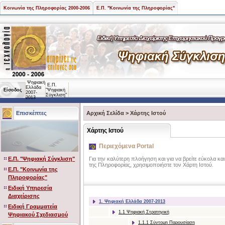
Κοινωνία της Πληροφορίας 2000-2006
Ε.Π. "Κοινωνία της Πληροφορίας"
Ψηφιακή
Ε.Π.
Ελλάδα
Είσοδος
"Ψηφιακή
2007-
Σύγκλιση"
2013
Επισκέπτες
Αρχική Σελίδα
>
Χάρτης Ιστού
Χάρτης Ιστού
Περιεχόμενα Portal
Ε.Π. "Ψηφιακή Σύγκλιση"
Για την καλύτερη πλοήγηση και για να βρείτε εύκολα κα
της Πληροφορίας, χρησιμοποιήστε τον Χάρτη Ιστού.
Ε.Π. "Κοινωνία της
Πληροφορίας"
Ειδική Υπηρεσία
Διαχείρισης
1. Ψηφιακή Ελλάδα 2007-2013
Ειδική Γραμματεία
1.1 Ψηφιακή Στρατηγική
Ψηφιακού Σχεδιασμού
1.1.1 Σύντομη Παρουσίαση