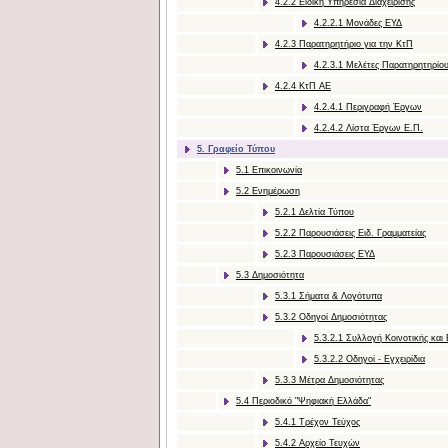
4.2.2 Ειδική Υπηρεσία Διαχείρισης
4.2.2.1 Μονάδες ΕΥΔ
4.2.3 Παρατηρητήριο για την ΚτΠ
4.2.3.1 Μελέτες Παρατηρητηρίο
4.2.4 ΚτΠ ΑΕ
4.2.4.1 Περιγραφή Έργων
4.2.4.2 Λίστα Έργων Ε.Π.
5. Γραφείο Τύπου
5.1 Επικοινωνία
5.2 Ενημέρωση
5.2.1 Δελτία Τύπου
5.2.2 Παρουσιάσεις Ειδ. Γραμματείας
5.2.3 Παρουσιάσεις ΕΥΔ
5.3 Δημοσιότητα
5.3.1 Σήματα & Λογότυπα
5.3.2 Οδηγοί Δημοσιότητας
5.3.2.1 Συλλογή Κοινοτικής και
5.3.2.2 Οδηγοί - Εγχειρίδια
5.3.3 Μέτρα Δημοσιότητας
5.4 Περιοδικό "Ψηφιακή Ελλάδα"
5.4.1 Τρέχον Τεύχος
5.4.2 Αρχείο Τευχών