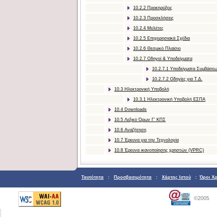
10.2.2 Προκηρύξεις
10.2.3 Προσκλήσεις
10.2.4 Μελέτες
10.2.5 Επιχειρησιακά Σχέδια
10.2.6 Θεσμικό Πλαίσιο
10.2.7 Οδηγοί & Υποδείγματα
10.2.7.1 Υποδείγματα Συμβάσε
10.2.7.2 Οδηγίες για Τ.Δ.
10.3 Ηλεκτρονική Υποβολή
10.3.1 Ηλεκτρονική Υποβολή ΕΣΠΑ
10.4 Downloads
10.5 Λεξικό Όρων Γ' ΚΠΣ
10.6 Αναζήτηση
10.7 Έρευνα για την Τεχνολογία
10.8 Έρευνα ικανοποίησης χρηστών (VPRC)
Ταυτότητα
:
Προσβασιμότητα
:
Χάρτης Ιστού
:
Όροι Χ
©2005