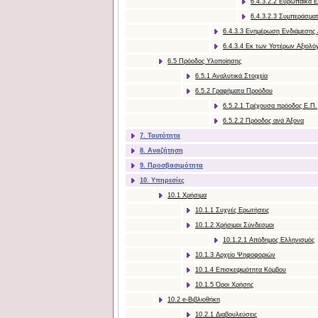
6.4.3.2.2 Ευρωπαϊκά Ε
6.4.3.2.3 Συμπεράσμα
6.4.3.3 Ενημέρωση Ενδιάμεσης
6.4.3.4 Εκ των Υστέρων Αξιολό
6.5 Πρόοδος Υλοποίησης
6.5.1 Aναλυτικά Στοιχεία
6.5.2 Γραφήματα Προόδου
6.5.2.1 Τρέχουσα πρόοδος Ε.Π.
6.5.2.2 Πρόοδος ανά Άξονα
7. Ταυτότητα
8. Αναζήτηση
9. Προσβασιμότητα
10. Υπηρεσίες
10.1 Χρήσιμα
10.1.1 Συχνές Ερωτήσεις
10.1.2 Χρήσιμοι Σύνδεσμοι
10.1.2.1 Απόδημος Ελληνισμός
10.1.3 Αρχείο Ψηφοφοριών
10.1.4 Επισκεψιμότητα Κόμβου
10.1.5 Όροι Χρήσης
10.2 e-Βιβλιοθήκη
10.2.1 Διαβουλεύσεις